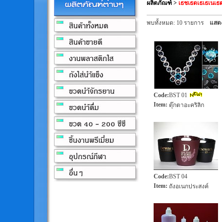
ผลิตภัณฑ์
>
เธชเธดเธเธเน
พบทั้งหมด: 10 รายการ
แสดง
Code
:
BST 01
Item
:
ตุ๊กตาอะคริลิก
Code
:
BST 04
Item
:
ถังอเนกประสงค์