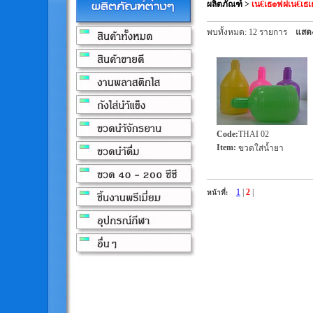
ผลิตภัณฑ์
>
เน€เธ๏ฟฝเน€เธเธ
พบทั้งหมด: 12 รายการ
แสดง
Code
:
THAI 02
Item
:
ขวดใส่น้ำยา
1
|
2
|
หน้าที่: