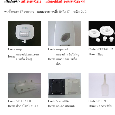
ผลิตภัณฑ์
>
เน€เธเธเน€เธเธ—เน€เธ๏ฟฝเน€เธ๏ฟฝเน€เธ๏ฟฝ
พบทั้งหมด: 17 รายการ
แสดงรายการที่:
10 ถึง 17
หน้า:
2 / 2
Code
:
soap
Code
:
soapsmall
Code
:
SPECIAL 02
Item
:
กล่องสบู่เหลว/เจล
กล่องสำหรับใส่สบู่
เฟือง
Item
:
Item
:
ฆ่าเชื้อ ใหญ่
เหลว/เจลฆ่าเชื้อ
เล็ก
Code
:
SPECIAL 03
Code
:
Special 04
Code
:
SPT 09
Item
:
Item
:
Item
:
ที่วางโชว์แว่นตา
กระถางติดผนัง
หลอดฟรีปั๊ม