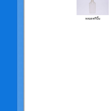
หลอดฟรีปั๊ม