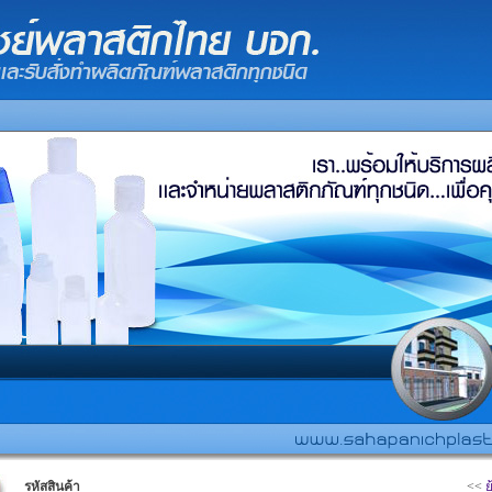
รหัสสินค้า
<<
ย