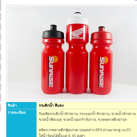
สินค้า
กระติกน้ำ สีแดง
รายละเอียด
รับผลิตกระติกน้ำจักรยาน, กระบอกน้ำจักรยาน, ขวดน้ำจักรยาน
ขวดน้ำฟิตเนส, ขวดน้ำออกกำลังกาย, ขวดพลาสติกฝาจุก
ผลิตจากพลาสติกฟู้ดเกรด ปลอดสาร BPA ผ่านมาตรฐาน EU
ใส่น้ำร้อนได้ตั้งเเต่ 0- 65 องศา