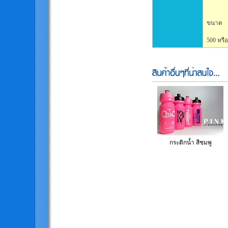
ขนาด
500 หรือ
กระติกน้ำ สีชมพู