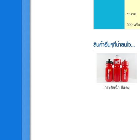
ขนาด
500 หรือ
กระติกน้ำ สีแดง