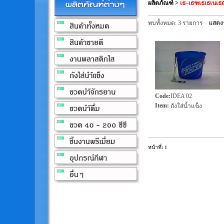
ผลิตภัณฑ์
>
เธ–เธฑเธเธเนเธณ
พบทั้งหมด: 3 รายการ
แสดงร
Code
:
IDEA 02
Item
:
ถังใส่น้ำแข็ง
หน้าที่: 1