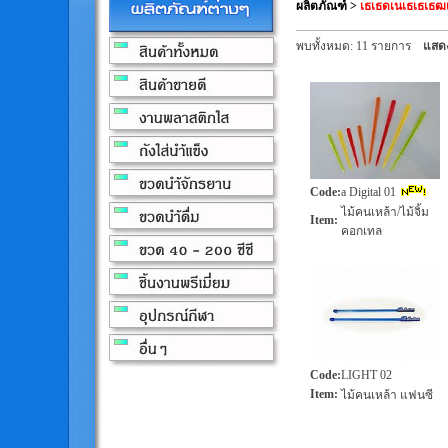
ผลิตภัณฑ์
>
เธเธดเนเธเธเ
พบทั้งหมด: 11 รายการ
แสดง
Code
:
a Digital 01
ไม้คนเหล้า/ไม้จิ้ม
Item
:
คอกเทล
Code
:
LIGHT 02
Item
:
ไม้คนเหล้า แฟนซี